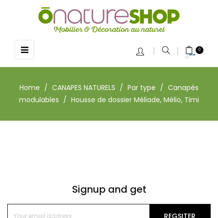
Toggle
☰
0
navigation
Home
CANAPES NATURELS
Par type
Canapés
modulables
Housse de dossier Méliade, Mélio, Timi
Signup and get
REGSITER