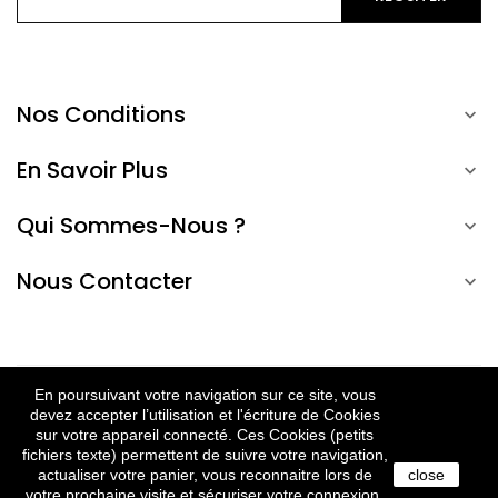
Nos Conditions

En Savoir Plus

Qui Sommes-Nous ?

Nous Contacter

En poursuivant votre navigation sur ce site, vous
EN
devez accepter l’utilisation et l'écriture de Cookies
© 2022 Ônature. Tous droits réservés.
sur votre appareil connecté. Ces Cookies (petits
fichiers texte) permettent de suivre votre navigation,
actualiser votre panier, vous reconnaitre lors de
close
votre prochaine visite et sécuriser votre connexion.