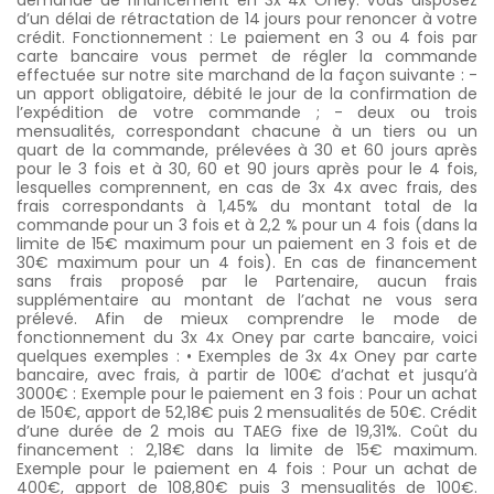
demande de financement en 3x 4x Oney. Vous disposez
d’un délai de rétractation de 14 jours pour renoncer à votre
crédit. Fonctionnement : Le paiement en 3 ou 4 fois par
carte bancaire vous permet de régler la commande
effectuée sur notre site marchand de la façon suivante : -
un apport obligatoire, débité le jour de la confirmation de
l’expédition de votre commande ; - deux ou trois
mensualités, correspondant chacune à un tiers ou un
quart de la commande, prélevées à 30 et 60 jours après
pour le 3 fois et à 30, 60 et 90 jours après pour le 4 fois,
lesquelles comprennent, en cas de 3x 4x avec frais, des
frais correspondants à 1,45% du montant total de la
commande pour un 3 fois et à 2,2 % pour un 4 fois (dans la
limite de 15€ maximum pour un paiement en 3 fois et de
30€ maximum pour un 4 fois). En cas de financement
sans frais proposé par le Partenaire, aucun frais
supplémentaire au montant de l’achat ne vous sera
prélevé. Afin de mieux comprendre le mode de
fonctionnement du 3x 4x Oney par carte bancaire, voici
quelques exemples : • Exemples de 3x 4x Oney par carte
bancaire, avec frais, à partir de 100€ d’achat et jusqu’à
3000€ : Exemple pour le paiement en 3 fois : Pour un achat
de 150€, apport de 52,18€ puis 2 mensualités de 50€. Crédit
d’une durée de 2 mois au TAEG fixe de 19,31%. Coût du
financement : 2,18€ dans la limite de 15€ maximum.
Exemple pour le paiement en 4 fois : Pour un achat de
400€, apport de 108,80€ puis 3 mensualités de 100€.