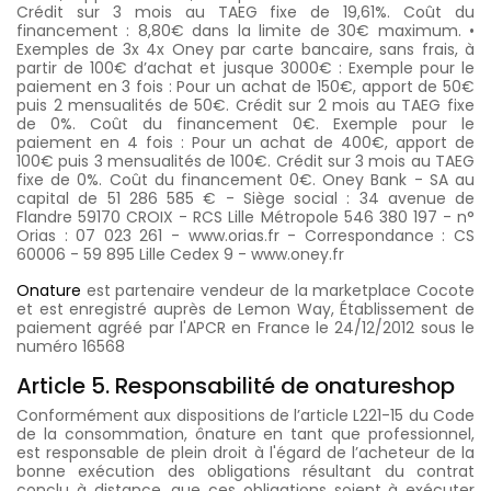
Crédit sur 3 mois au TAEG fixe de 19,61%. Coût du
financement : 8,80€ dans la limite de 30€ maximum. •
Exemples de 3x 4x Oney par carte bancaire, sans frais, à
partir de 100€ d’achat et jusque 3000€ : Exemple pour le
paiement en 3 fois : Pour un achat de 150€, apport de 50€
puis 2 mensualités de 50€. Crédit sur 2 mois au TAEG fixe
de 0%. Coût du financement 0€. Exemple pour le
paiement en 4 fois : Pour un achat de 400€, apport de
100€ puis 3 mensualités de 100€. Crédit sur 3 mois au TAEG
fixe de 0%. Coût du financement 0€. Oney Bank - SA au
capital de 51 286 585 € - Siège social : 34 avenue de
Flandre 59170 CROIX - RCS Lille Métropole 546 380 197 - n°
Orias : 07 023 261 - www.orias.fr - Correspondance : CS
60006 - 59 895 Lille Cedex 9 - www.oney.fr
Onature
est partenaire vendeur de la marketplace Cocote
et est enregistré auprès de Lemon Way, Établissement de
paiement agréé par l'APCR en France le 24/12/2012 sous le
numéro 16568
Article 5. Responsabilité de onatureshop
Conformément aux dispositions de l’article L221-15 du Code
de la consommation, ônature en tant que professionnel,
est responsable de plein droit à l'égard de l’acheteur de la
bonne exécution des obligations résultant du contrat
conclu à distance, que ces obligations soient à exécuter