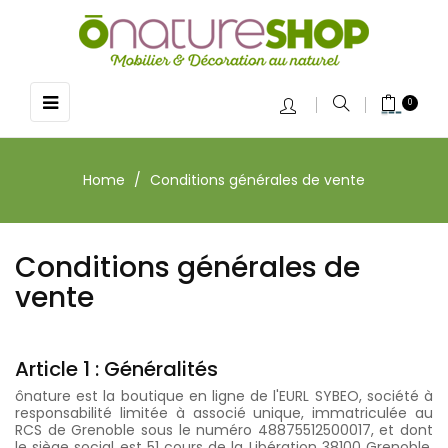
Toggle
☰
0
navigation
Home
Conditions générales de vente
Conditions générales de
vente
Article 1 : Généralités
ônature est la boutique en ligne de l'EURL SYBEO, société à
responsabilité limitée à associé unique, immatriculée au
RCS de Grenoble sous le numéro 48875512500017, et dont
le siège social est 51 cours de la Libération 38100 Grenoble.