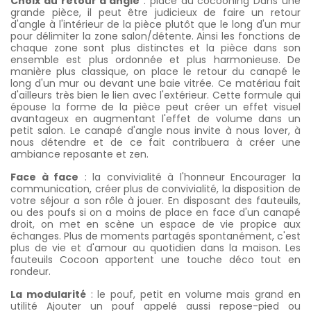
Choix du retour d'angle
: place au cocooning Dans une
grande pièce, il peut être judicieux de faire un retour
d'angle à l'intérieur de la pièce plutôt que le long d'un mur
pour délimiter la zone salon/détente. Ainsi les fonctions de
chaque zone sont plus distinctes et la pièce dans son
ensemble est plus ordonnée et plus harmonieuse. De
manière plus classique, on place le retour du canapé le
long d'un mur ou devant une baie vitrée. Ce matériau fait
d'ailleurs très bien le lien avec l'extérieur. Cette formule qui
épouse la forme de la pièce peut créer un effet visuel
avantageux en augmentant l'effet de volume dans un
petit salon. Le canapé d'angle nous invite à nous lover, à
nous détendre et de ce fait contribuera à créer une
ambiance reposante et zen.
Face à face
: la convivialité à l'honneur Encourager la
communication, créer plus de convivialité, la disposition de
votre séjour a son rôle à jouer. En disposant des fauteuils,
ou des poufs si on a moins de place en face d'un canapé
droit, on met en scène un espace de vie propice aux
échanges. Plus de moments partagés spontanément, c'est
plus de vie et d'amour au quotidien dans la maison. Les
fauteuils Cocoon apportent une touche déco tout en
rondeur.
La modularité
: le pouf, petit en volume mais grand en
utilité Ajouter un pouf appelé aussi repose-pied ou