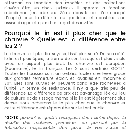
ottoman en fonction des modèles et des collections
s'avère être un choix judicieux. Il apporte la fonction
méridienne (en crée une 2ème dans le cas d'un canapé
d'angle) pour la détente au quotidien et constitue une
assise d'appoint quand on reçoit des invités.
Pourquoi le lin est-il plus cher que le
chanvre ? Quelle est la différence entre
les 2 ?
Le chanvre est plus fin, soyeux, tissé plus serré. De son côté,
le lin est plus épais, la trame de son tissage est plus visible
avec un aspect plus brut. Le chanvre est européen
(Roumanie), le lin français. Les 2 sont certifiés GOTS*.
Toutes les housses sont amovibles, faciles à enlever grâce
aux grandes fermeture éclair, et lavables en machine à
30°. Elles sont suivies et peuvent donc être rachetées à
l'unité. En terme de résistance, il n'y a que très peu de
différence. La différence de prix est davantage liée au lieu
de culture et de tissage même si le lin est légèrement plus
dense. Nous achetons le lin plus cher que le chanvre et
cette différence est répercutée sur le tarif public.
*
GOTS
garantit la qualité biologique des textiles depuis la
récolte des matières premières, en passant par la
fabrication responsable d'un point de vue social et