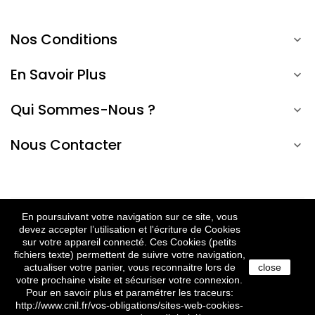
Nos Conditions

En Savoir Plus

Qui Sommes-Nous ?

Nous Contacter

En poursuivant votre navigation sur ce site, vous
EN
devez accepter l’utilisation et l'écriture de Cookies
© 2022 Ônature. Tous droits réservés.
sur votre appareil connecté. Ces Cookies (petits
fichiers texte) permettent de suivre votre navigation,
actualiser votre panier, vous reconnaitre lors de
close
votre prochaine visite et sécuriser votre connexion.
Pour en savoir plus et paramétrer les traceurs:
http://www.cnil.fr/vos-obligations/sites-web-cookies-