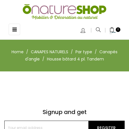
Toggle
☰
0
navigation
Home
CANAPES NATURELS
Par type
Canapés
d'angle
Housse bâtard 4 pl. Tandem
Signup and get
REGSITER