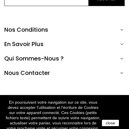
Nos Conditions

En Savoir Plus

Qui Sommes-Nous ?

Nous Contacter

En poursuivant votre navigation sur ce site, vous
EN
devez accepter l’utilisation et l'écriture de Cookies
© 2022 Ônature. Tous droits réservés.
sur votre appareil connecté. Ces Cookies (petits
fichiers texte) permettent de suivre votre navigation,
actualiser votre panier, vous reconnaitre lors de
close
votre prochaine visite et sécuriser votre connexion.