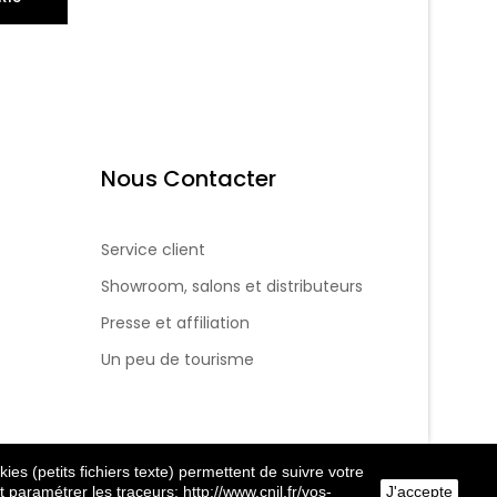
Nous Contacter
Service client
Showroom, salons et distributeurs
Presse et affiliation
Un peu de tourisme
ies (petits fichiers texte) permettent de suivre votre
 paramétrer les traceurs: http://www.cnil.fr/vos-
J'accepte