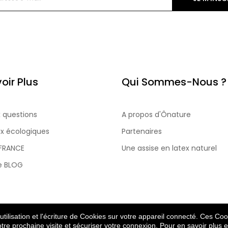
oir Plus
Qui Sommes-Nous ?
x questions
A propos d'Ônature
x écologiques
Partenaires
 FRANCE
Une assise en latex naturel
re BLOG
tilisation et l'écriture de Cookies sur votre appareil connecté. Ces Cook
otre prochaine visite et sécuriser votre connexion. Pour en savoir plus et
© 2022 Ônature. Tous droits réservés.