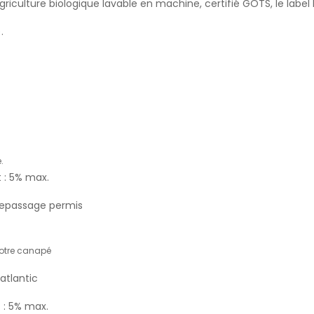
riculture biologique lavable en machine, certifié GOTS, le label 
.
.
5% max.
passage permis
 votre canapé
 atlantic
5% max.