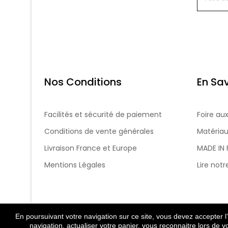
Nos Conditions
En Sav
Facilités et sécurité de paiement
Foire au
Conditions de vente générales
Matériau
Livraison France et Europe
MADE IN
Mentions Légales
Lire not
En poursuivant votre navigation sur ce site, vous devez accepter l’u
navigation, actualiser votre panier, vous reconnaitre lors de v
FRANÇAIS