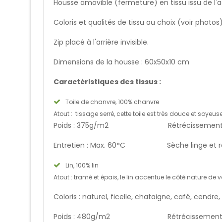
Housse amovible (fermeture) en tissu issu de l'ag
Coloris et qualités de tissu au choix (voir photos)
Zip placé à l'arrière invisible.
Dimensions de la housse : 60x50x10 cm
Caractéristiques des tissus :
Toile de chanvre, 100% chanvre
Atout : tissage serré, cette toile est très douce et soyeuse
Poids : 375g/m2 Rétrécissement : 
Entretien : Max. 60°C Sèche linge et re
Lin, 100% lin
Atout : tramé et épais, le lin accentue le côté nature de
Coloris : naturel, ficelle, chataigne, café, cendre,
Poids : 480g/m2 Rétrécissement : 