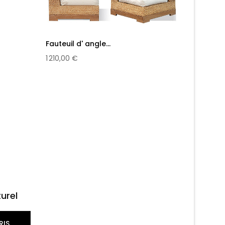
Fauteuil d' angle...
Bâtard 
1 210,00 €
1 649,00
urel
RIS