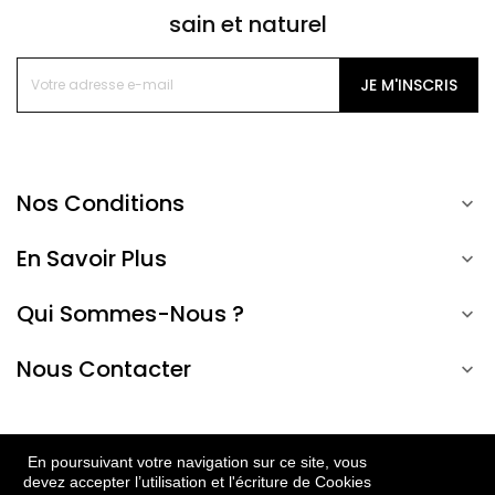
sain et naturel
JE M'INSCRIS
Nos Conditions

En Savoir Plus

Qui Sommes-Nous ?

Nous Contacter

En poursuivant votre navigation sur ce site, vous
devez accepter l’utilisation et l'écriture de Cookies
FR